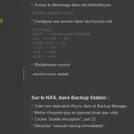
Activer le démarrage dans /etc/default/rsync
xy
Configurer une section dans /etc/rsyncd.conf
s
[backup]

path = /home/user/MyQNAP

use chroot = no

read only = no

list = yes

uid = user

(Re)démarrer rsyncd
service rsync restart
Sur le NAS, dans Backup Station :
Créer une réplication Rsync dans le Backup Manager.
Mettre n'importe quoi en passwd (mais pas vide)
Cocher "enable encryption", port 22
Décocher "execute backup immediately"