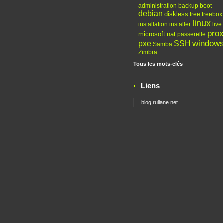
administration
backup
boot
debian
diskless
free
freebox
linux
installation
installer
live
pro
microsoft
nat
passerelle
window
pxe
SSH
Samba
Zimbra
Tous les mots-clés
Liens
blog.ruliane.net