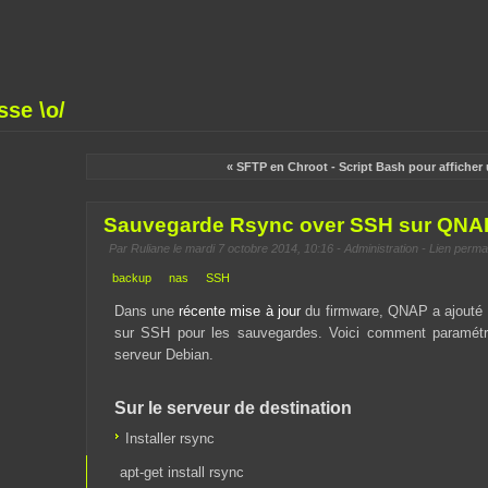
se \o/
« SFTP en Chroot
-
Script Bash pour afficher 
Sauvegarde Rsync over SSH sur QNA
Par
Ruliane
le mardi 7 octobre 2014, 10:16 -
Administration
-
Lien perma
backup
nas
SSH
Dans une
récente mise à jour
du firmware, QNAP a ajouté la
sur SSH pour les sauvegardes. Voici comment paramétr
serveur Debian.
Sur le serveur de destination
Installer rsync
apt-get install rsync