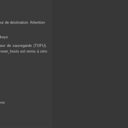
eur de destination. Attention
_keys
rveur de sauvegarde (TOFU).
/known_hosts est remis à zéro
sync