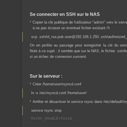
Se connecter en SSH sur le NAS
Copier la clé publique de l'utilisateur "admin" vers le serv
à ne pas écraser un éventuel fichier existant /!\
scp .ssh/id_rsa.pub user@192.168.1.250:.ssh/authorized
On en profite au passage pour enregistrer la clé du se
Note à ce sujet : il semble que sur le NAS, le fichier .ssh
si un échec de connexion survient.
Sur le serveur :
Créer /home/user/rsyncd.conf
ln -s /etc/rsyncd.conf /home/user/
Arrêter et désactiver le service rsync dans /etc/default/r
service rsync stop