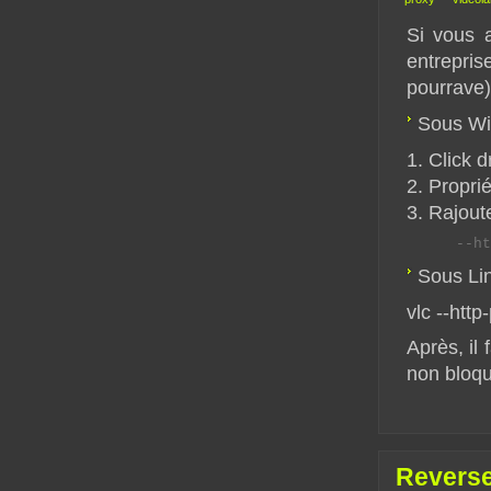
Si vous 
entrepri
pourrave)
Sous Wi
1. Click d
2. Propri
3. Rajoute
     --ht
Sous Lin
vlc --ht
Après, il 
non bloq
Reverse