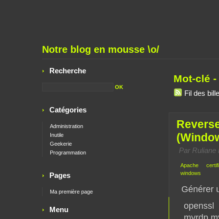
Notre blog en mousse \o/
Recherche
Mot-clé -
Fil des bill
Catégories
Reverse
Administration
(Window
Inutile
Geekerie
Par
Ruliane
l
Programmation
Apache
certif
windows
Pages
Générer u
Ma première page
openss
Menu
myrdp