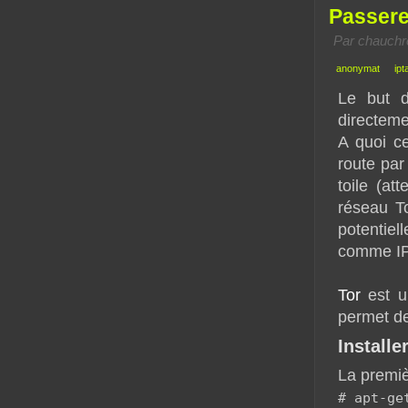
Passere
Par chauchre
anonymat
ipt
Le but d
directeme
A quoi c
route par
toile (at
réseau To
potentie
comme IP 
Tor
est un
permet de
Installe
La premièr
# apt-ge