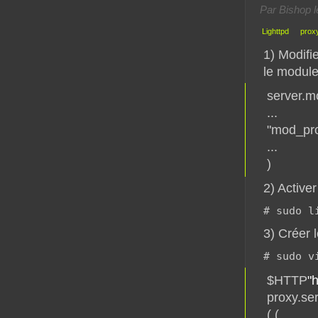
Par Bishop l
Lighttpd
prox
1) Modifie
le module
server.m
...
"mod_pro
...
)
2) Active
# sudo l
3) Créer l
# sudo v
$HTTP
"h
proxy.ser
( (