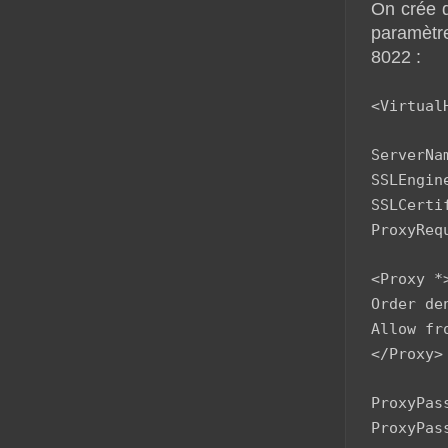
On crée 
paramètre
8022 :
<Virtual
ServerNa
SSLEngin
SSLCerti
ProxyReq
<Proxy *
Order de
Allow fr
</Proxy>
ProxyPas
ProxyPas