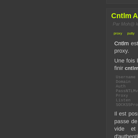
Cntlm A
Par Moh@ le 
proxy
putty
Cntlm
est
proxy.
Une fois l
finir
cntlm
Username	identifiant_AD

Domain		nom_domaine

Auth		mode_auth

PassNTLMv2	hash_trou
Proxy		ip_proxy:port_proxy

Listen		3128

Il est pos
passe de 
vide et
d'authent