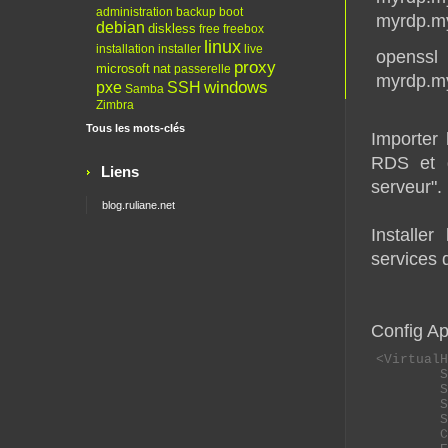
administration
backup
boot
myrdp.my
debian
diskless
free
freebox
linux
installation
installer
live
openss
proxy
microsoft
nat
passerelle
myrdp.my
windows
pxe
SSH
Samba
Zimbra
Tous les mots-clés
Importer 
RDS et d
Liens
serveur".
blog.ruliane.net
Installe
services 
Config Ap
<VirtualH
        S
        S
        S
        S
        C