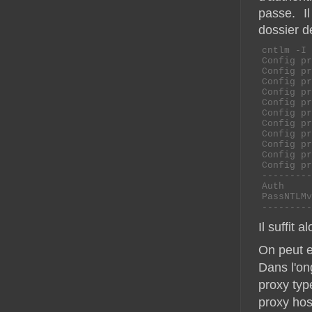
passe. I
dossier 
cntlm -I 
Config pr
Config pr
Config pr
Config pr
Config pr
Config pr
Config pr
Config pr
Config pr
Config pr
Config pr
---------
Auth     
PassNTLMv
Il suffit 
On peut e
Dans l'on
proxy typ
proxy ho