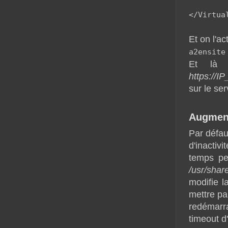
</Virtua
Et on l'act
a2ensite
Et là 
https://I
sur le ser
Augment
Par défau
d'inactiv
temps pe
/usr/shar
modifie 
mettre pa
redémarra
timeout d'