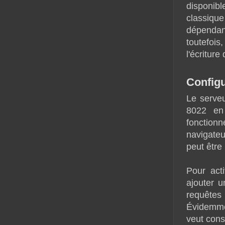
disponi
classique 
dépendanc
toutefois,
l'écriture 
Configu
Le serveu
8022 en 
fonctio
navigateu
peut être
Pour act
ajouter u
requêtes
Évidemme
veut cons