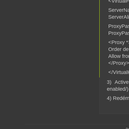
<Virtual
ServerNa
ServerAl
ProxyPas
ProxyPas
<Proxy *
Order de
Allow fro
</Proxy
</Virtua
3) Active
enabled/)
4) Redém