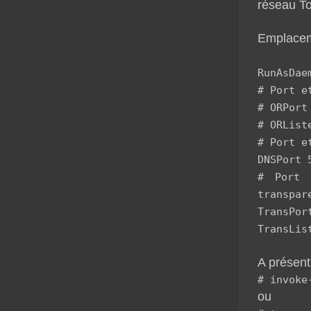
réseau To
Emplace
RunAsDae
# Port e
# ORPort
# ORList
# Port e
DNSPort 
# Port 
transpar
TransPor
TransLis
A présent
# invoke
ou