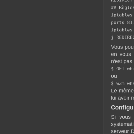
REDIRECT
## Règle
iptables
ports 81
iptables
j REDIRE
Vous pouv
en vous 
n'est pas 
$ GET wh
ou
$ w3m wh
Le même t
lui avoir 
Configu
Si vous 
systémati
serveur D