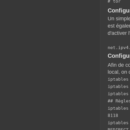
# tor
Configu
Un simpl
est égalem
d'activer
net.ipv4
Configur
Afin de co
local, on
iptables
iptables
iptables
## Règle
iptables
8118
iptables