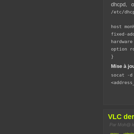
dhcpd, o
/etc/dhc
host mon
fixed-ad
hardware
option r
}
Mise à jo
socat -d
<address
VLC der
Par Moh@ le
proxy
videola