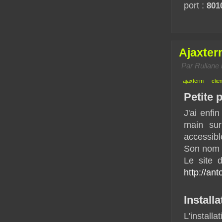
port :
801
Ajaxter
Par
Ruliane
ajaxterm
clien
Petite 
J'ai enfi
main sur
accessibl
Son nom :
Le site d
http://an
Installa
L'instal