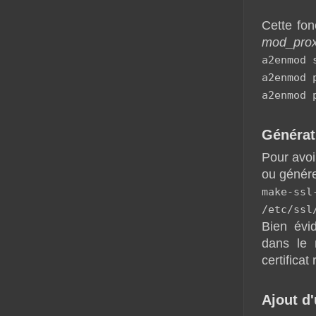
Cette fon
mod_prox
a2enmod 
a2enmod 
a2enmod 
Générati
Pour avoir
ou générer
make-s
/etc/ssl
Bien évid
dans le 
certificat
Ajout d