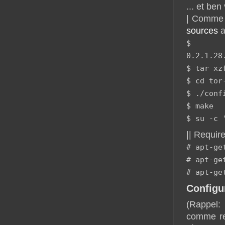
... et ben
| Comme t
sources
a
$ wget
0.2.1.28
$ tar xz
$ cd tor
$ ./conf
$ make
$ su -c 
|| Requir
# apt-ge
# apt-ge
# apt-ge
Configu
(Rappel:
comme re