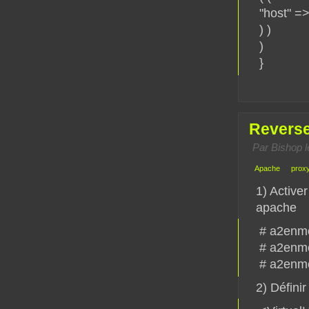
"host" =
) )
)
}
Reverse
Par Bishop 
Apache
prox
1) Active
apache
# a2enm
# a2enmo
# a2enm
2) Défini