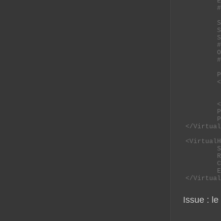
        E
	#LogLevel info proxy_msrpc:trace2

	SSLProxyEngine On

	SSLProxyCheckPeerCN Off

	SSLProxyCheckPeerName Off

	# Enable RPC over HTTPS

	OutlookAnywherePassthrough On

	#LogLevel info proxy_msrpc:trace2

        P
        <
         
         
        <
        P
        P
</Virtual
<VirtualH
        S
        R
        C
        E
</Virtual
Issue : le